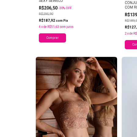
SEXY SEWELO
CONJU
COM R
R$206,50
-
30
%
OFF
R$295,90
R$13
R$187,92
R$189,
com
Pix
4
x
de
R$51,63
sem juros
R$127
2
x
de
R$
Comprar
Co