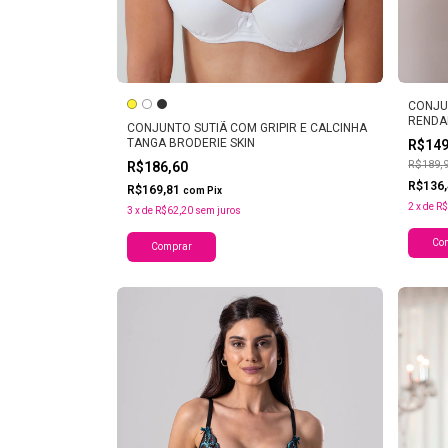
CONJU
RENDA
CONJUNTO SUTIÃ COM GRIPIR E CALCINHA
TANGA BRODERIE SKIN
R$14
R$189,
R$186,60
R$136
R$169,81
com
Pix
2
x
de
R$
3
x
de
R$62,20
sem juros
Co
Comprar