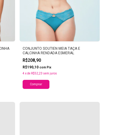
CINHA
CONJUNTO SOUTIEN MEIA TAÇA E
CALCINHA RENDADA ESMERAL
R$208,90
R$190,10
com
Pix
4
x
de
R$52,23
sem juros
Comprar