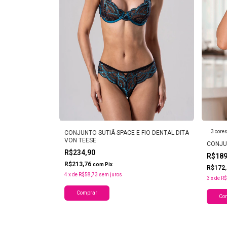
3 core
CONJUNTO SUTIÃ SPACE E FIO DENTAL DITA
VON TEESE
CONJU
R$234,90
R$18
R$213,76
com
Pix
R$172
4
x
de
R$58,73
sem juros
3
x
de
R$
Comprar
Co