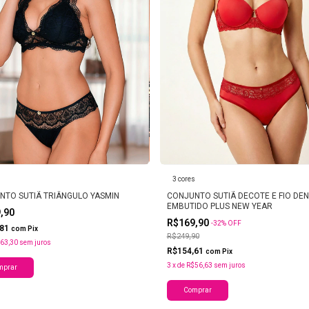
s
3 cores
NTO SUTIÃ TRIÂNGULO YASMIN
CONJUNTO SUTIÃ DECOTE E FIO DE
EMBUTIDO PLUS NEW YEAR
9,90
R$169,90
-
32
%
OFF
,81
com
Pix
R$249,90
63,30
sem juros
R$154,61
com
Pix
3
x
de
R$56,63
sem juros
mprar
Comprar