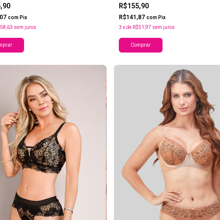
5,90
R$155,90
,07
R$141,87
com
Pix
com
Pix
58,63
sem juros
3
x
de
R$51,97
sem juros
mprar
Comprar