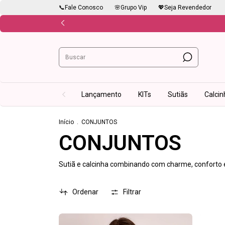
📞Fale Conosco
🌸Grupo Vip
💖Seja Revendedor
Lançamento
KITs
Sutiãs
Calcin
Início
.
CONJUNTOS
CONJUNTOS
Sutiã e calcinha combinando com charme, conforto e
Ordenar
Filtrar