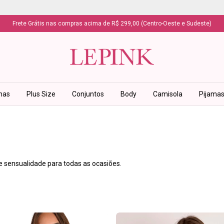
Frete Grátis nas compras acima de R$ 299,00 (Centro-Oeste e Sudeste)
has
Plus Size
Conjuntos
Body
Camisola
Pijama
 sensualidade para todas as ocasiões.