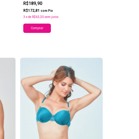
R$189,90
R$172,81
com
Pix
3
x
de
R$63,30
sem juros
Comprar