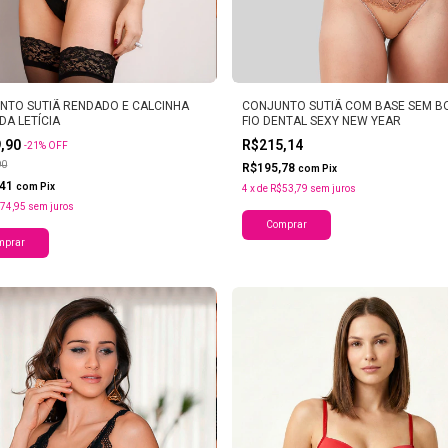
NTO SUTIÃ RENDADO E CALCINHA
CONJUNTO SUTIÃ COM BASE SEM B
DA LETÍCIA
FIO DENTAL SEXY NEW YEAR
9,90
R$215,14
-
21
%
OFF
90
R$195,78
com
Pix
,41
com
Pix
4
x
de
R$53,79
sem juros
74,95
sem juros
Comprar
mprar