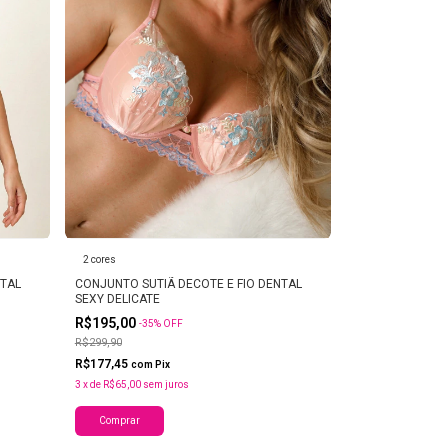
2 cores
NTAL
CONJUNTO SUTIÃ DECOTE E FIO DENTAL
SEXY DELICATE
R$195,00
-
35
%
OFF
R$299,90
R$177,45
com
Pix
3
x
de
R$65,00
sem juros
Comprar