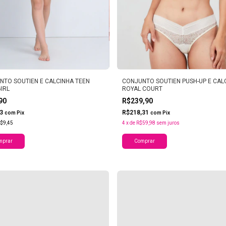
NTO SOUTIEN E CALCINHA TEEN
CONJUNTO SOUTIEN PUSH-UP E CAL
GIRL
ROYAL COURT
,90
R$239,90
63
R$218,31
com
Pix
com
Pix
$9,45
4
x
de
R$59,98
sem juros
mprar
Comprar