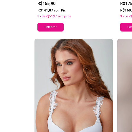
R$17
R$155,90
R$160
R$141,87
com
Pix
3
x
de
R$
3
x
de
R$51,97
sem juros
Co
Comprar