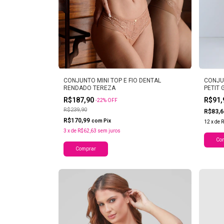
CONJUNTO MINI TOP E FIO DENTAL
CONJU
RENDADO TEREZA
PETIT 
R$187,90
R$91
-
22
%
OFF
R$239,90
R$83,
R$170,99
com
Pix
12
x
de
R
3
x
de
R$62,63
sem juros
Co
Comprar