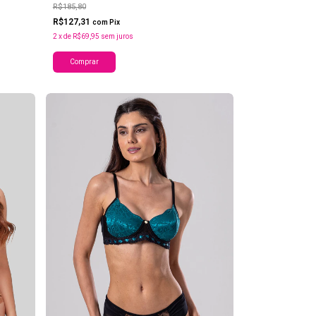
R$185,80
R$127,31
com
Pix
2
x
de
R$69,95
sem juros
Comprar