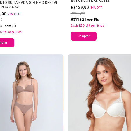
EMBUTIDO I LIKE ROSES
NTO SUTIÃ NADADOR E FIO DENTAL
ENDA SARAH
R$129,90
-
34
%
OFF
R$197,90
9,90
-
26
%
OFF
R$118,21
90
com
Pix
,31
2
x
de
R$64,95
sem juros
com
Pix
69,95
sem juros
Comprar
mprar