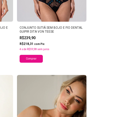
OJO E
CONJUNTO SUTIÃ SEM BOJO E FIO DENTAL
GUIPIR DITA VON TEESE
R$239,90
R$218,31
com
Pix
4
x
de
R$59,98
sem juros
Comprar