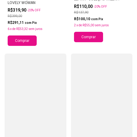
LOVELY WOMAN
R$110,00
-
20
%
OFF
R$319,90
-
20
%
OFF
R$137,90
R$399,00
R$100,10
com
Pix
R$291,11
com
Pix
2
x
de
R$55,00
sem juros
6
x
de
R$53,32
sem juros
Comprar
Comprar