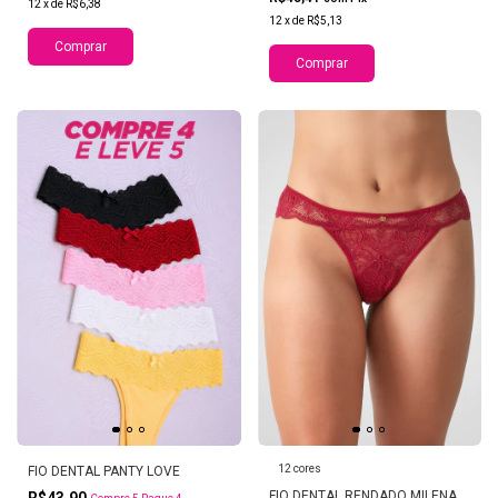
12
x
de
R$6,38
12
x
de
R$5,13
Comprar
Comprar
12 cores
FIO DENTAL PANTY LOVE
FIO DENTAL RENDADO MILENA
R$43,90