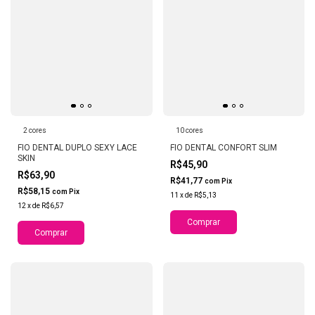
2 cores
10 cores
FIO DENTAL DUPLO SEXY LACE
FIO DENTAL CONFORT SLIM
SKIN
R$45,90
R$63,90
R$41,77
com
Pix
R$58,15
com
Pix
11
x
de
R$5,13
12
x
de
R$6,57
Comprar
Comprar