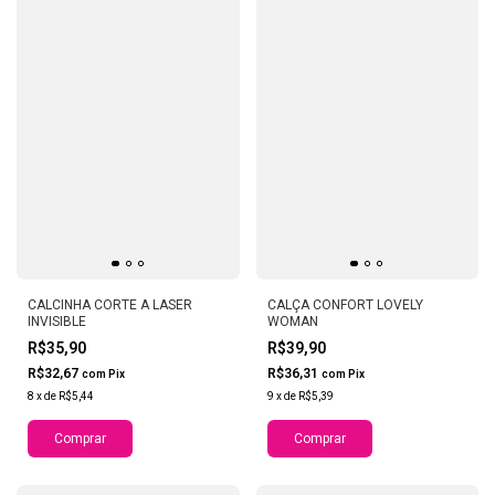
CALCINHA CORTE A LASER
CALÇA CONFORT LOVELY
INVISIBLE
WOMAN
R$35,90
R$39,90
R$32,67
R$36,31
com
Pix
com
Pix
8
x
de
R$5,44
9
x
de
R$5,39
Comprar
Comprar