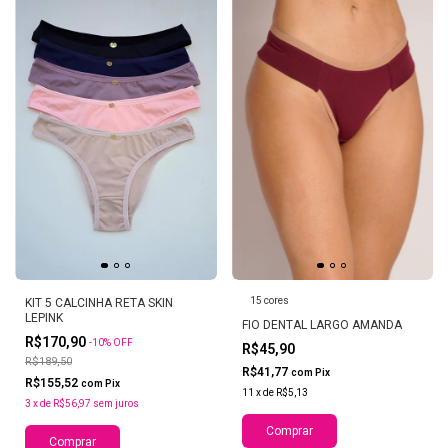
15 cores
KIT 5 CALCINHA RETA SKIN
LEPINK
FIO DENTAL LARGO AMANDA
R$170,90
-
10
%
OFF
R$45,90
R$189,50
R$41,77
com
Pix
R$155,52
com
Pix
11
x
de
R$5,13
3
x
de
R$56,97
sem juros
Comprar
Comprar