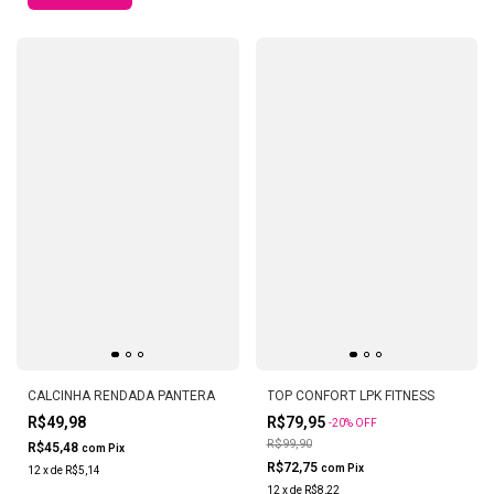
CALCINHA RENDADA PANTERA
TOP CONFORT LPK FITNESS
R$49,98
R$79,95
-
20
%
OFF
R$99,90
R$45,48
com
Pix
R$72,75
com
Pix
12
x
de
R$5,14
12
x
de
R$8,22