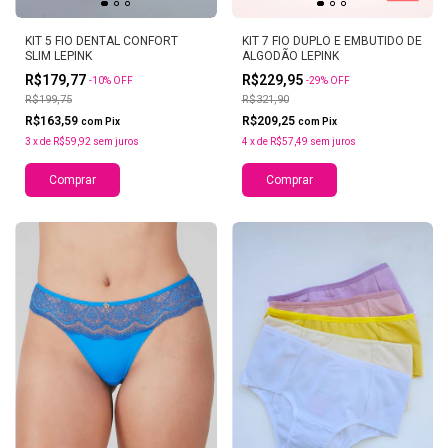
KIT 5 FIO DENTAL CONFORT
KIT 7 FIO DUPLO E EMBUTIDO DE
SLIM LEPINK
ALGODÃO LEPINK
R$179,77
R$229,95
-
10
%
OFF
-
29
%
OFF
R$199,75
R$321,90
R$163,59
R$209,25
com
Pix
com
Pix
3
x
de
R$59,92
sem juros
4
x
de
R$57,49
sem juros
Comprar
Comprar