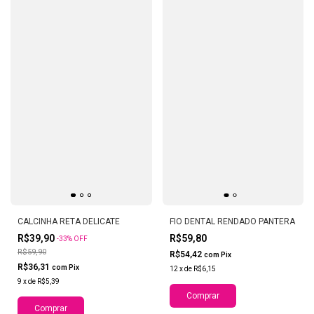
CALCINHA RETA DELICATE
FIO DENTAL RENDADO PANTERA
R$39,90
R$59,80
-
33
%
OFF
R$59,90
R$54,42
com
Pix
R$36,31
com
Pix
12
x
de
R$6,15
9
x
de
R$5,39
Comprar
Comprar