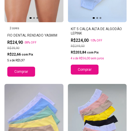
2 cores
KIT 5 CALÇA ALTA DE ALGODÃO
LEPINK
FIO DENTAL RENDADO YASMIM
R$224,00
-
10
%
OFF
R$24,90
-
38
%
OFF
R$249,50
R$39,90
R$203,84
com
Pix
R$22,66
com
Pix
4
x
de
R$56,00
sem juros
5
x
de
R$5,97
Comprar
Comprar