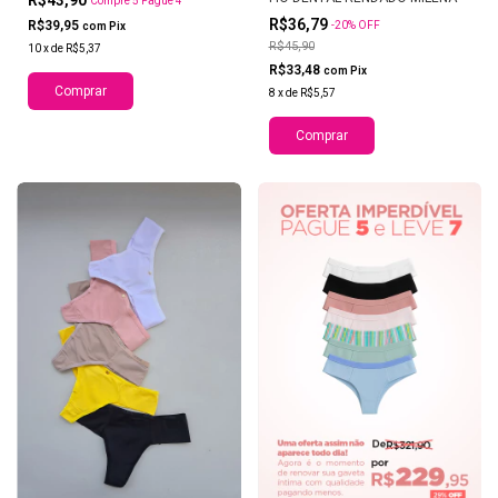
Compre 5 Pague 4
R$36,79
R$39,95
-
20
%
OFF
com
Pix
R$45,90
10
x
de
R$5,37
R$33,48
com
Pix
Comprar
8
x
de
R$5,57
Comprar