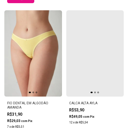
FIO DENTAL EM ALGODÃO
CALCA ALTA AYLA
AMANDA
R$53,90
R$31,90
R$49,05
com
Pix
R$29,03
com
Pix
12
x
de
R$5,54
7
x
de
R$5,51