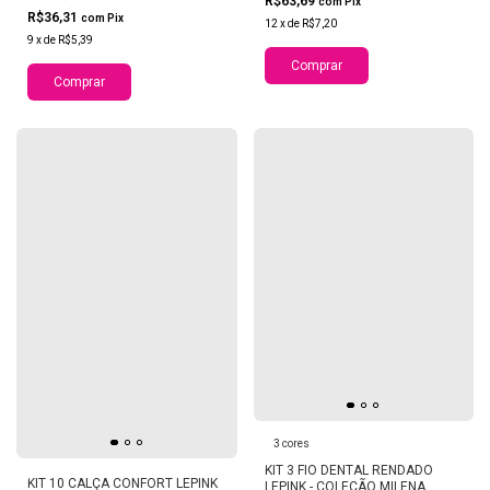
R$63,69
com
Pix
R$36,31
com
Pix
12
x
de
R$7,20
9
x
de
R$5,39
Comprar
Comprar
3 cores
KIT 3 FIO DENTAL RENDADO
KIT 10 CALÇA CONFORT LEPINK
LEPINK - COLEÇÃO MILENA