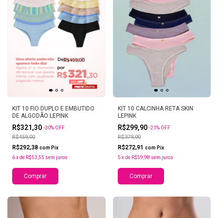
KIT 10 FIO DUPLO E EMBUTIDO
KIT 10 CALCINHA RETA SKIN
DE ALGODÃO LEPINK
LEPINK
R$321,30
R$299,90
-
30
%
OFF
-
21
%
OFF
R$459,00
R$379,00
R$292,38
R$272,91
com
Pix
com
Pix
6
x
de
R$53,55
sem juros
5
x
de
R$59,98
sem juros
Comprar
Comprar