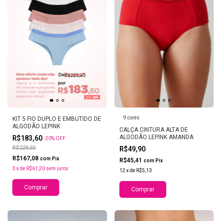
9 cores
KIT 5 FIO DUPLO E EMBUTIDO DE
ALGODÃO LEPINK
CALÇA CINTURA ALTA DE
ALGODÃO LEPINK AMANDA
R$183,60
-
20
%
OFF
R$229,50
R$49,90
R$167,08
com
Pix
R$45,41
com
Pix
3
x
de
R$61,20
sem juros
12
x
de
R$5,13
Comprar
Comprar