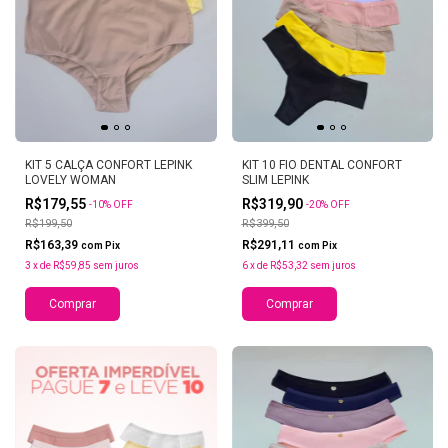
KIT 5 CALÇA CONFORT LEPINK
KIT 10 FIO DENTAL CONFORT
LOVELY WOMAN
SLIM LEPINK
R$179,55
R$319,90
-
10
%
OFF
-
20
%
OFF
R$199,50
R$399,50
R$163,39
R$291,11
com
Pix
com
Pix
3
x
de
R$59,85
sem juros
6
x
de
R$53,32
sem juros
Comprar
Comprar