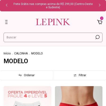
Frete Grátis nas compras acima de R$ 299,00 (Centro-Oeste
e Sudeste)
0
Início
.
CALCINHA
.
MODELO
MODELO
Ordenar
Filtrar