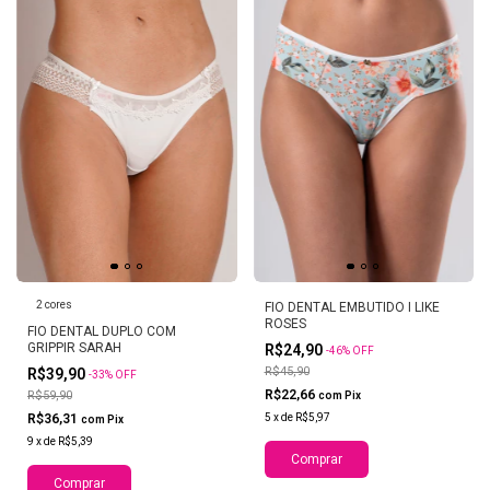
2 cores
FIO DENTAL EMBUTIDO I LIKE
ROSES
FIO DENTAL DUPLO COM
GRIPPIR SARAH
R$24,90
-
46
%
OFF
R$45,90
R$39,90
-
33
%
OFF
R$22,66
R$59,90
com
Pix
R$36,31
5
x
de
R$5,97
com
Pix
9
x
de
R$5,39
Comprar
Comprar